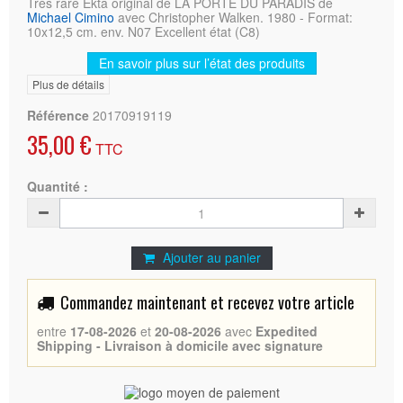
Très rare Ekta original de LA PORTE DU PARADIS de
Michael Cimino
avec Christopher Walken. 1980 - Format:
10x12,5 cm. env. N07 Excellent état (C8)
En savoir plus sur l’état des produits
Plus de détails
Référence
20170919119
35,00 €
TTC
Quantité :
Ajouter au panier
Commandez maintenant et recevez votre article
entre
17-08-2026
et
20-08-2026
avec
Expedited
Shipping - Livraison à domicile avec signature