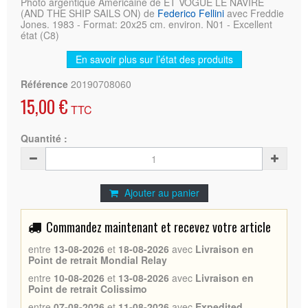
Photo argentique Américaine de ET VOGUE LE NAVIRE
(AND THE SHIP SAILS ON) de
Federico Fellini
avec Freddie
Jones. 1983 - Format: 20x25 cm. environ. N01 - Excellent
état (C8)
En savoir plus sur l’état des produits
Référence
20190708060
15,00 €
TTC
Quantité :
Ajouter au panier
Commandez maintenant et recevez votre article
entre
13-08-2026
et
18-08-2026
avec
Livraison en
Point de retrait Mondial Relay
entre
10-08-2026
et
13-08-2026
avec
Livraison en
Point de retrait Colissimo
entre
07-08-2026
et
11-08-2026
avec
Expedited