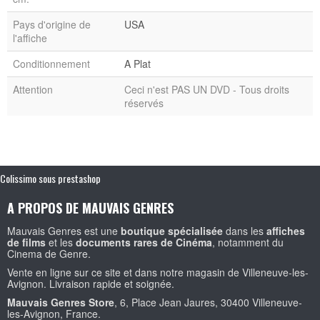
Pays d'origine de
USA
l'affiche
Conditionnement
A Plat
Attention
Ceci n'est PAS UN DVD - Tous droits
réservés
Colissimo sous prestashop
A PROPOS DE MAUVAIS GENRES
Mauvais Genres est une
boutique spécialisée
dans les
affiches
de films
et les
documents rares de Cinéma
, notamment du
Cinema de Genre.
Vente en ligne sur ce site et dans notre magasin de Villeneuve-les-
Avignon. Livraison rapide et soignée.
Mauvais Genres Store
, 6, Place Jean Jaures, 30400 Villeneuve-
les-Avignon, France.