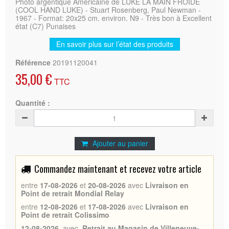
Photo argentique Américaine de LUKE LA MAIN FROIDE
(COOL HAND LUKE) - Stuart Rosenberg, Paul Newman -
1967 - Format: 20x25 cm. environ. N9 - Très bon à Excellent
état (C7) Punaises
En savoir plus sur l’état des produits
Référence
20191120041
35,00 €
TTC
Quantité :
Ajouter au panier
Commandez maintenant et recevez votre article
entre
17-08-2026
et
20-08-2026
avec
Livraison en
Point de retrait Mondial Relay
entre
12-08-2026
et
17-08-2026
avec
Livraison en
Point de retrait Colissimo
12-08-2026
avec
Retrait au Magasin de Villeneuve-