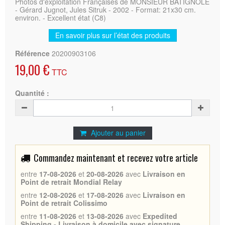
Photos d'exploitation Françaises de MONSIEUR BATIGNOLE
- Gérard Jugnot, Jules Sitruk - 2002 - Format: 21x30 cm.
environ. - Excellent état (C8)
En savoir plus sur l’état des produits
Référence
20200903106
19,00 €
TTC
Quantité :
Ajouter au panier
Commandez maintenant et recevez votre article
entre
17-08-2026
et
20-08-2026
avec
Livraison en
Point de retrait Mondial Relay
entre
12-08-2026
et
17-08-2026
avec
Livraison en
Point de retrait Colissimo
entre
11-08-2026
et
13-08-2026
avec
Expedited
Shipping - Livraison à domicile avec signature