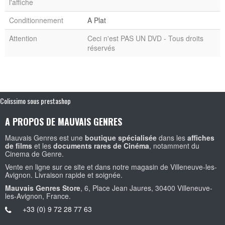
l'affiche
Conditionnement
A Plat
Attention
Ceci n'est PAS UN DVD - Tous droits
réservés
Colissimo sous prestashop
A PROPOS DE MAUVAIS GENRES
Mauvais Genres est une
boutique spécialisée
dans les
affiches
de films
et les
documents rares de Cinéma
, notamment du
Cinema de Genre.
Vente en ligne sur ce site et dans notre magasin de Villeneuve-les-
Avignon. Livraison rapide et soignée.
Mauvais Genres Store
, 6, Place Jean Jaures, 30400 Villeneuve-
les-Avignon, France.
+33 (0) 9 72 28 77 63