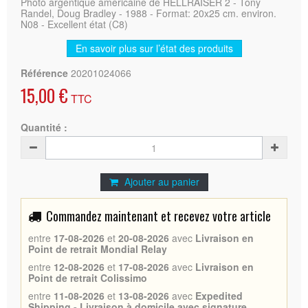
Photo argentique américaine de HELLRAISER 2 - Tony
Randel, Doug Bradley - 1988 - Format: 20x25 cm. environ.
N08 - Excellent état (C8)
En savoir plus sur l’état des produits
Référence
20201024066
15,00 €
TTC
Quantité :
Ajouter au panier
Commandez maintenant et recevez votre article
entre
17-08-2026
et
20-08-2026
avec
Livraison en
Point de retrait Mondial Relay
entre
12-08-2026
et
17-08-2026
avec
Livraison en
Point de retrait Colissimo
entre
11-08-2026
et
13-08-2026
avec
Expedited
Shipping - Livraison à domicile avec signature