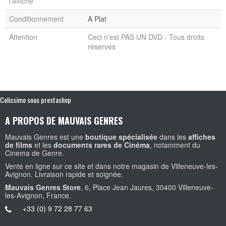
l'affiche
Conditionnement
A Plat
Attention
Ceci n'est PAS UN DVD - Tous droits
réservés
Colissimo sous prestashop
A PROPOS DE MAUVAIS GENRES
Mauvais Genres est une
boutique spécialisée
dans les
affiches
de films
et les
documents rares de Cinéma
, notamment du
Cinema de Genre.
Vente en ligne sur ce site et dans notre magasin de Villeneuve-les-
Avignon. Livraison rapide et soignée.
Mauvais Genres Store
, 6, Place Jean Jaures, 30400 Villeneuve-
les-Avignon, France.
+33 (0) 9 72 28 77 63