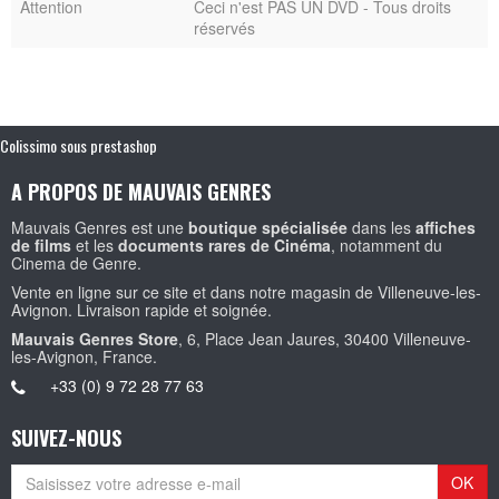
Attention
Ceci n'est PAS UN DVD - Tous droits
réservés
Colissimo sous prestashop
A PROPOS DE MAUVAIS GENRES
Mauvais Genres est une
boutique spécialisée
dans les
affiches
de films
et les
documents rares de Cinéma
, notamment du
Cinema de Genre.
Vente en ligne sur ce site et dans notre magasin de Villeneuve-les-
Avignon. Livraison rapide et soignée.
Mauvais Genres Store
, 6, Place Jean Jaures, 30400 Villeneuve-
les-Avignon, France.
+33 (0) 9 72 28 77 63
SUIVEZ-NOUS
OK