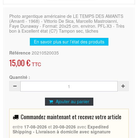
Photo argentique américaine de LE TEMPS DES AMANTS
(Amanti - 1968) - Vittorio De Sica, Marcello Mastroianni,
Faye Dunaway - Format: 20x25 cm. environ. PFL-X3 - Très
bon à Excellent état (C7) Tampon sec, tâches
En savoir plus sur l’état des produits
Référence
20210520035
15,00 €
TTC
Quantité :
Ajouter au panier
Commandez maintenant et recevez votre article
entre
17-08-2026
et
20-08-2026
avec
Expedited
Shipping - Livraison à domicile avec signature