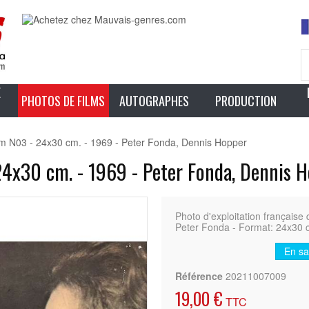
E
PHOTOS DE FILMS
AUTOGRAPHES
PRODUCTION
m N03 - 24x30 cm. - 1969 - Peter Fonda, Dennis Hopper
4x30 cm. - 1969 - Peter Fonda, Dennis 
Photo d'exploitation françai
Peter Fonda - Format: 24x30 c
En sa
Référence
20211007009
19,00 €
TTC