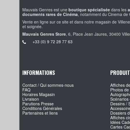
Mauvais Genres est une
boutique spécialisée
dans les
a
documents rares de Cinéma
, notamment du Cinema de 
Vente en ligne sur ce site et dans notre magasin de Villen
et soignée.
Mauvais Genres Store
, 6, Place Jean Jaures, 30400 Vill
+33 (0) 9 72 28 77 63
INFORMATIONS
PRODUIT
Contact / Qui sommes-nous
Affiches de
FAQ
Photos de 
Horaires Magasin
Autographe
Livraison
Scénarios 
Parutions Presse
Dessins / 
Conditions Générales
Accessoir
Partenaires et liens
Dossiers d
Affiches c
Idées Cade
Cartes Ca