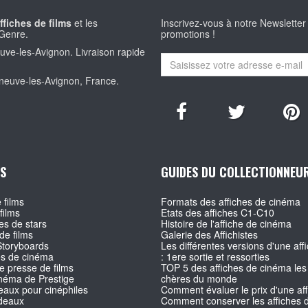
ffiches de films
et les
Inscrivez-vous à notre Newsletter
Genre.
promotions !
euve-les-Avignon. Livraison rapide
eneuve-les-Avignon, France.
S
GUIDES DU COLLECTIONNEU
 films
Formats des affiches de cinéma
films
Etats des affiches C1-C10
s de stars
Histoire de l'affiche de cinéma
de films
Galerie des Affichistes
Storyboards
Les différentes versions d'une affi
es de cinéma
: 1ere sortie et ressorties
e presse de films
TOP 5 des affiches de cinéma les
inéma de Prestige
chères du monde
aux pour cinéphiles
Comment évaluer le prix d'une af
deaux
Comment conserver les affiches d