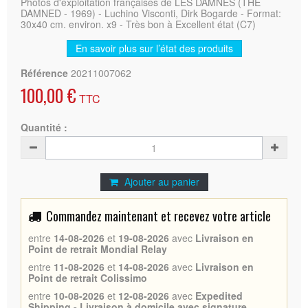
Photos d'exploitation françaises de LES DAMNES (THE
DAMNED - 1969) - Luchino Visconti, Dirk Bogarde - Format:
30x40 cm. environ. x9 - Très bon à Excellent état (C7)
En savoir plus sur l’état des produits
Référence
20211007062
100,00 €
TTC
Quantité :
Ajouter au panier
Commandez maintenant et recevez votre article
entre
14-08-2026
et
19-08-2026
avec
Livraison en
Point de retrait Mondial Relay
entre
11-08-2026
et
14-08-2026
avec
Livraison en
Point de retrait Colissimo
entre
10-08-2026
et
12-08-2026
avec
Expedited
Shipping - Livraison à domicile avec signature