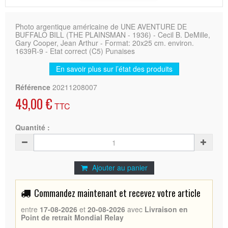
Photo argentique américaine de UNE AVENTURE DE
BUFFALO BILL (THE PLAINSMAN - 1936) - Cecil B. DeMille,
Gary Cooper, Jean Arthur - Format: 20x25 cm. environ.
1639R-9 - Etat correct (C5) Punaises
En savoir plus sur l’état des produits
Référence
20211208007
49,00 €
TTC
Quantité :
Ajouter au panier
Commandez maintenant et recevez votre article
entre
17-08-2026
et
20-08-2026
avec
Livraison en
Point de retrait Mondial Relay