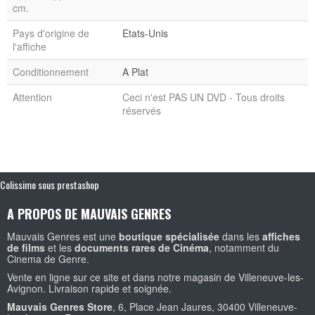
cm.
Pays d'origine de
Etats-Unis
l'affiche
Conditionnement
A Plat
Attention
Ceci n'est PAS UN DVD - Tous droits
réservés
Colissimo sous prestashop
A PROPOS DE MAUVAIS GENRES
Mauvais Genres est une
boutique spécialisée
dans les
affiches
de films
et les
documents rares de Cinéma
, notamment du
Cinema de Genre.
Vente en ligne sur ce site et dans notre magasin de Villeneuve-les-
Avignon. Livraison rapide et soignée.
Mauvais Genres Store
, 6, Place Jean Jaures, 30400 Villeneuve-