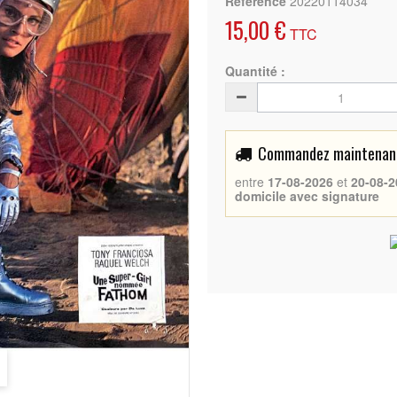
Référence
20220114034
15,00 €
TTC
Quantité :
Commandez maintenant 
entre
17-08-2026
et
20-08-2
domicile avec signature