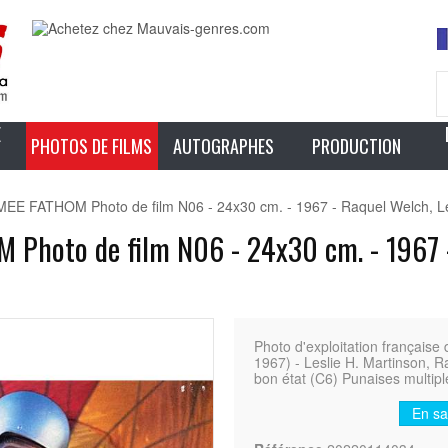
E
PHOTOS DE FILMS
AUTOGRAPHES
PRODUCTION
FATHOM Photo de film N06 - 24x30 cm. - 1967 - Raquel Welch, Les
oto de film N06 - 24x30 cm. - 1967 - 
Photo d'exploitation franç
1967) - Leslie H. Martinson, 
bon état (C6) Punaises multipl
En sa