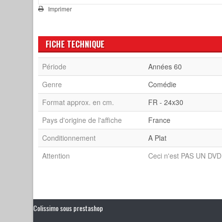
Imprimer
FICHE TECHNIQUE
Période
Années 60
Genre
Comédie
Format approx. en cm.
FR - 24x30
Pays d'origine de l'affiche
France
Conditionnement
A Plat
Attention
Ceci n'est PAS UN DVD 
Colissimo sous prestashop