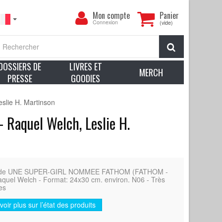
Mon
Mon compte
Panier
compte
Connexion
(vide)
Rechercher
DOSSIERS DE
LIVRES ET
MERCH
PRESSE
GOODIES
lie H. Martinson
Raquel Welch, Leslie H.
aise de UNE SUPER-GIRL NOMMEE FATHOM (FATHOM -
Raquel Welch - Format: 24x30 cm. environ. N06 - Très
es
voir plus sur l’état des produits