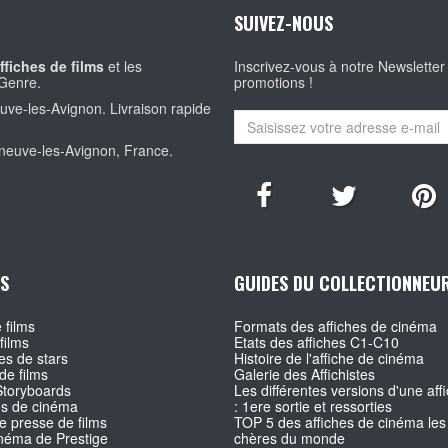
SUIVEZ-NOUS
ffiches de films
et les
Inscrivez-vous à notre Newsletter
Genre.
promotions !
euve-les-Avignon. Livraison rapide
eneuve-les-Avignon, France.
S
GUIDES DU COLLECTIONNEU
 films
Formats des affiches de cinéma
films
Etats des affiches C1-C10
s de stars
Histoire de l'affiche de cinéma
de films
Galerie des Affichistes
Storyboards
Les différentes versions d'une affi
es de cinéma
: 1ere sortie et ressorties
e presse de films
TOP 5 des affiches de cinéma les
inéma de Prestige
chères du monde