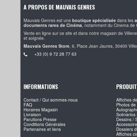
A PROPOS DE MAUVAIS GENRES
Mauvais Genres est une
boutique spécialisée
dans les
a
documents rares de Cinéma
, notamment du Cinema de 
Vente en ligne sur ce site et dans notre magasin de Villen
et soignée.
Mauvais Genres Store
, 6, Place Jean Jaures, 30400 Vill
+33 (0) 9 72 28 77 63
INFORMATIONS
PRODUIT
Contact / Qui sommes-nous
Affiches de
FAQ
Photos de 
Horaires Magasin
Autographe
Livraison
Scénarios 
Parutions Presse
Dessins / 
Conditions Générales
Accessoir
Partenaires et liens
Dossiers d
Affiches c