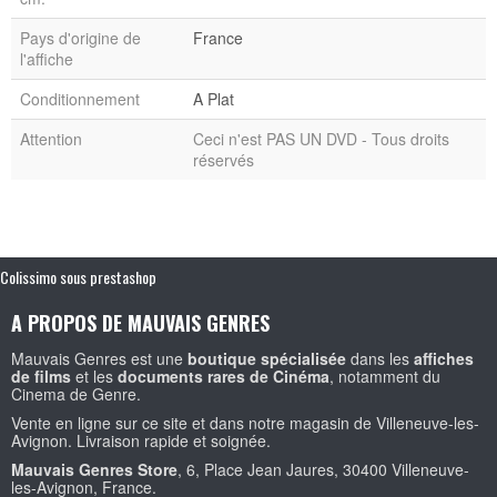
Pays d'origine de
France
l'affiche
Conditionnement
A Plat
Attention
Ceci n'est PAS UN DVD - Tous droits
réservés
Colissimo sous prestashop
A PROPOS DE MAUVAIS GENRES
Mauvais Genres est une
boutique spécialisée
dans les
affiches
de films
et les
documents rares de Cinéma
, notamment du
Cinema de Genre.
Vente en ligne sur ce site et dans notre magasin de Villeneuve-les-
Avignon. Livraison rapide et soignée.
Mauvais Genres Store
, 6, Place Jean Jaures, 30400 Villeneuve-
les-Avignon, France.