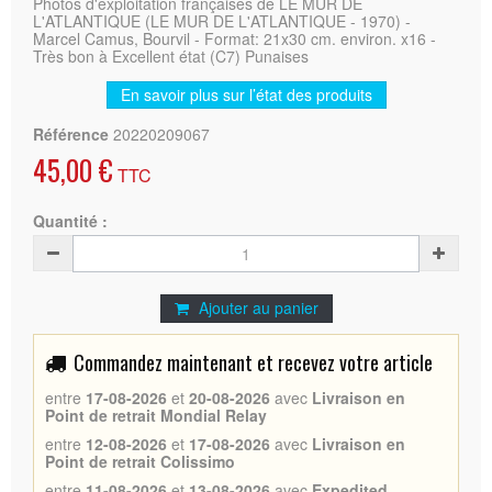
Photos d'exploitation françaises de LE MUR DE
L'ATLANTIQUE (LE MUR DE L'ATLANTIQUE - 1970) -
Marcel Camus, Bourvil - Format: 21x30 cm. environ. x16 -
Très bon à Excellent état (C7) Punaises
En savoir plus sur l’état des produits
Référence
20220209067
45,00 €
TTC
Quantité :
Ajouter au panier
Commandez maintenant et recevez votre article
entre
17-08-2026
et
20-08-2026
avec
Livraison en
Point de retrait Mondial Relay
entre
12-08-2026
et
17-08-2026
avec
Livraison en
Point de retrait Colissimo
entre
11-08-2026
et
13-08-2026
avec
Expedited