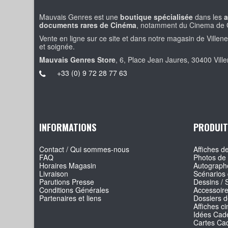
Mauvais Genres est une
boutique spécialisée
dans les
a
documents rares de Cinéma
, notamment du Cinema de 
Vente en ligne sur ce site et dans notre magasin de Villen
et soignée.
Mauvais Genres Store
, 6, Place Jean Jaures, 30400 Vill
+33 (0) 9 72 28 77 63
INFORMATIONS
PRODUIT
Contact / Qui sommes-nous
Affiches de
FAQ
Photos de 
Horaires Magasin
Autographe
Livraison
Scénarios 
Parutions Presse
Dessins / 
Conditions Générales
Accessoir
Partenaires et liens
Dossiers d
Affiches c
Idées Cade
Cartes Ca