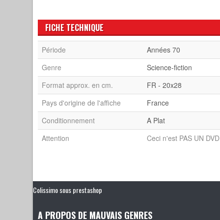
FICHE TECHNIQUE
Période
Années 70
Genre
Science-fiction
Format approx. en cm.
FR - 20x28
Pays d'origine de l'affiche
France
Conditionnement
A Plat
Attention
Ceci n'est PAS UN DVD 
Colissimo sous prestashop
A PROPOS DE MAUVAIS GENRES