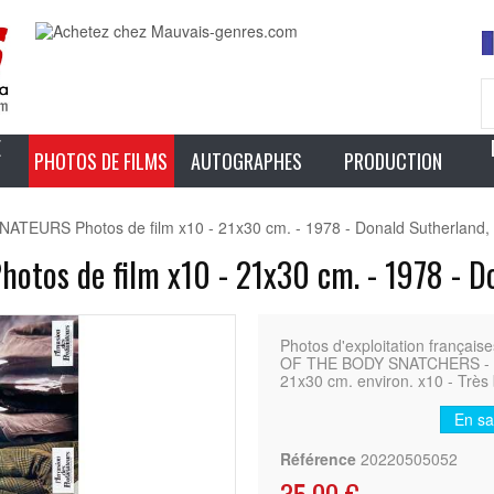
E
PHOTOS DE FILMS
AUTOGRAPHES
PRODUCTION
TEURS Photos de film x10 - 21x30 cm. - 1978 - Donald Sutherland, 
tos de film x10 - 21x30 cm. - 1978 - Do
Photos d'exploitation franç
OF THE BODY SNATCHERS - 197
21x30 cm. environ. x10 - Très
En sa
Référence
20220505052