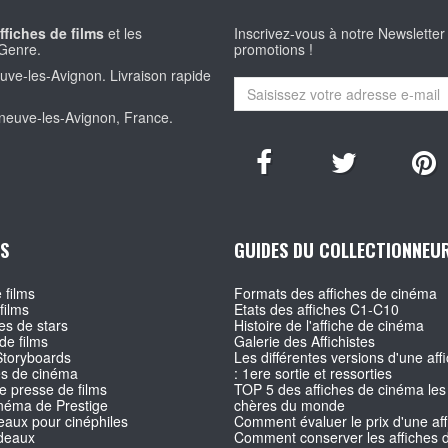
ffiches de films
et les
Inscrivez-vous à notre Newsletter
Genre.
promotions !
euve-les-Avignon. Livraison rapide
eneuve-les-Avignon, France.
S
GUIDES DU COLLECTIONNEU
 films
Formats des affiches de cinéma
films
Etats des affiches C1-C10
s de stars
Histoire de l'affiche de cinéma
de films
Galerie des Affichistes
Storyboards
Les différentes versions d'une affi
es de cinéma
: 1ere sortie et ressorties
e presse de films
TOP 5 des affiches de cinéma les
inéma de Prestige
chères du monde
aux pour cinéphiles
Comment évaluer le prix d'une af
deaux
Comment conserver les affiches d