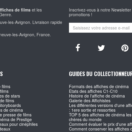
ffiches de films
et les
Inscrivez-vous à notre Newsletter
Genre.
promotions !
euve-les-Avignon. Livraison rapide
eneuve-les-Avignon, France.
S
GUIDES DU COLLECTIONNEU
 films
Formats des affiches de cinéma
films
Etats des affiches C1-C10
s de stars
Histoire de l'affiche de cinéma
de films
Galerie des Affichistes
Storyboards
Les différentes versions d'une affi
es de cinéma
: 1ere sortie et ressorties
e presse de films
TOP 5 des affiches de cinéma les
inéma de Prestige
chères du monde
aux pour cinéphiles
Comment évaluer le prix d'une af
deaux
Comment conserver les affiches d