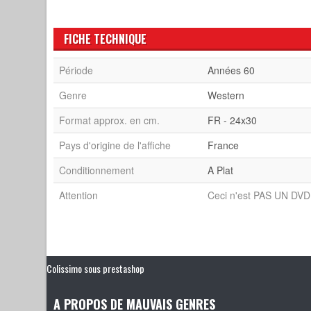
FICHE TECHNIQUE
Période
Années 60
Genre
Western
Format approx. en cm.
FR - 24x30
Pays d'origine de l'affiche
France
Conditionnement
A Plat
Attention
Ceci n'est PAS UN DVD 
Colissimo sous prestashop
A PROPOS DE MAUVAIS GENRES