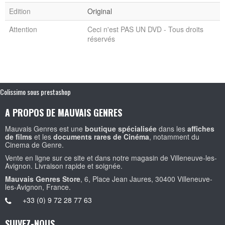
Edition
Original
Attention
Ceci n'est PAS UN DVD - Tous droits
réservés
Colissimo sous prestashop
A PROPOS DE MAUVAIS GENRES
Mauvais Genres est une
boutique spécialisée
dans les
affiches
de films
et les
documents rares de Cinéma
, notamment du
Cinema de Genre.
Vente en ligne sur ce site et dans notre magasin de Villeneuve-les-
Avignon. Livraison rapide et soignée.
Mauvais Genres Store
, 6, Place Jean Jaures, 30400 Villeneuve-
les-Avignon, France.
+33 (0) 9 72 28 77 63
SUIVEZ-NOUS