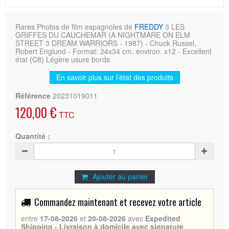
Rares Photos de film espagnoles de
FREDDY
3 LES
GRIFFES DU CAUCHEMAR (A NIGHTMARE ON ELM
STREET 3 DREAM WARRIORS - 1987) - Chuck Russel,
Robert Englund - Format: 24x34 cm. environ. x12 - Excellent
état (C8) Légère usure bords
En savoir plus sur l’état des produits
Référence
20231019011
120,00 €
TTC
Quantité :
Ajouter au panier
Commandez maintenant et recevez votre article
entre
17-08-2026
et
20-08-2026
avec
Expedited
Shipping - Livraison à domicile avec signature