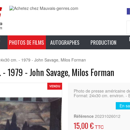
E
PHOTOS DE FILMS
AUTOGRAPHES
PRODUCTION
24x30 cm. - 1979 - John Savage, Milos Forman
 - 1979 - John Savage, Milos Forman
VENDU
Photo de presse américaine d
Format: 24x30 cm. environ. - E
En sa
Référence
20231026012
15,00 €
TTC