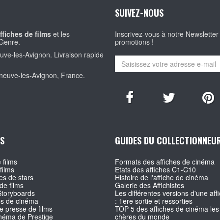
SUIVEZ-NOUS
ffiches de films
et les
Inscrivez-vous à notre Newsletter
Genre.
promotions !
euve-les-Avignon. Livraison rapide
eneuve-les-Avignon, France.
S
GUIDES DU COLLECTIONNEU
 films
Formats des affiches de cinéma
films
Etats des affiches C1-C10
s de stars
Histoire de l'affiche de cinéma
de films
Galerie des Affichistes
Storyboards
Les différentes versions d'une affi
es de cinéma
: 1ere sortie et ressorties
e presse de films
TOP 5 des affiches de cinéma les
inéma de Prestige
chères du monde