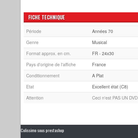
FICHE TECHNIQUE
Période
Années 70
Genre
Musical
Format approx. en cm.
FR - 24x30
Pays d'origine de l'affiche
France
Conditionnement
A Plat
Etat
Excellent état (C8)
Attention
Ceci n'est PAS UN DVD 
Colissimo sous prestashop