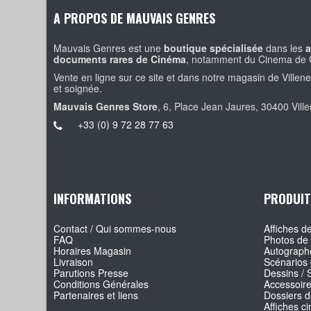
A PROPOS DE MAUVAIS GENRES
Mauvais Genres est une
boutique spécialisée
dans les
a
documents rares de Cinéma
, notamment du Cinema de 
Vente en ligne sur ce site et dans notre magasin de Villen
et soignée.
Mauvais Genres Store
, 6, Place Jean Jaures, 30400 Vill
+33 (0) 9 72 28 77 63
INFORMATIONS
PRODUIT
Contact / Qui sommes-nous
Affiches de
FAQ
Photos de 
Horaires Magasin
Autographe
Livraison
Scénarios 
Parutions Presse
Dessins / 
Conditions Générales
Accessoir
Partenaires et liens
Dossiers d
Affiches c