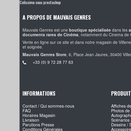
Colissimo sous prestashop
A PROPOS DE MAUVAIS GENRES
Mauvais Genres est une
boutique spécialisée
dans les
a
documents rares de Cinéma
, notamment du Cinema de 
Vente en ligne sur ce site et dans notre magasin de Villen
et soignée.
Mauvais Genres Store
, 6, Place Jean Jaures, 30400 Vill
+33 (0) 9 72 28 77 63
INFORMATIONS
PRODUIT
Contact / Qui sommes-nous
Affiches de
FAQ
Photos de 
Horaires Magasin
Autographe
Livraison
Scénarios 
Parutions Presse
Dessins / 
Conditions Générales
Accessoir