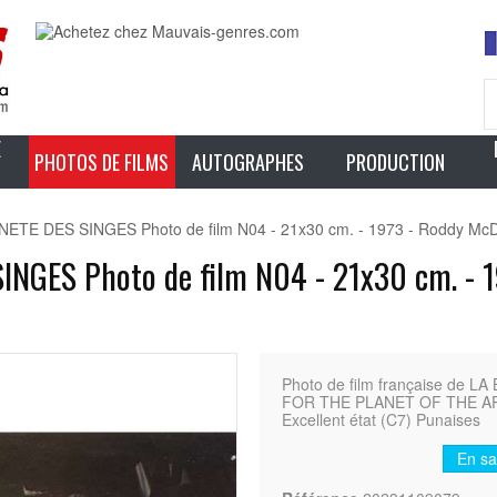
E
PHOTOS DE FILMS
AUTOGRAPHES
PRODUCTION
ETE DES SINGES Photo de film N04 - 21x30 cm. - 1973 - Roddy McD
NGES Photo de film N04 - 21x30 cm. - 19
Photo de film française de L
FOR THE PLANET OF THE APES 
Excellent état (C7) Punaises
En sa