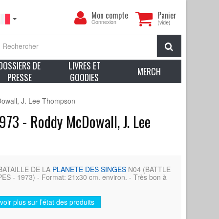
Mon
Mon compte
Panier
compte
Connexion
(vide)
Rechercher
DOSSIERS DE
LIVRES ET
MERCH
PRESSE
GOODIES
owall, J. Lee Thompson
73 - Roddy McDowall, J. Lee
A BATAILLE DE LA
PLANETE DES SINGES
N04 (BATTLE
- 1973) - Format: 21x30 cm. environ. - Très bon à
voir plus sur l’état des produits