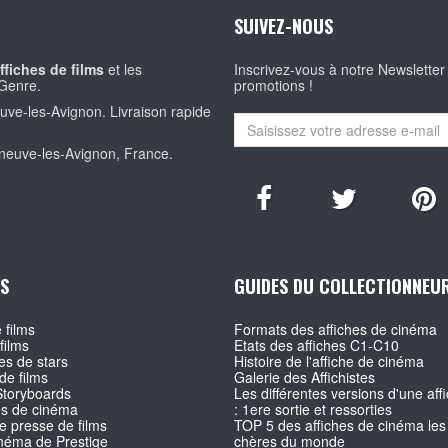
SUIVEZ-NOUS
ffiches de films
et les
Inscrivez-vous à notre Newsletter
Genre.
promotions !
euve-les-Avignon. Livraison rapide
eneuve-les-Avignon, France.
S
GUIDES DU COLLECTIONNEU
 films
Formats des affiches de cinéma
films
Etats des affiches C1-C10
s de stars
Histoire de l'affiche de cinéma
de films
Galerie des Affichistes
Storyboards
Les différentes versions d'une affi
es de cinéma
: 1ere sortie et ressorties
e presse de films
TOP 5 des affiches de cinéma les
inéma de Prestige
chères du monde