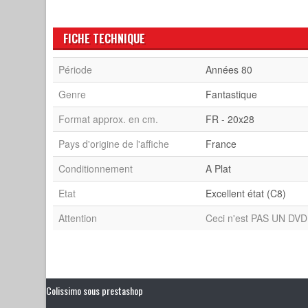
FICHE TECHNIQUE
Période
Années 80
Genre
Fantastique
Format approx. en cm.
FR - 20x28
Pays d'origine de l'affiche
France
Conditionnement
A Plat
Etat
Excellent état (C8)
Attention
Ceci n'est PAS UN DVD 
Colissimo sous prestashop