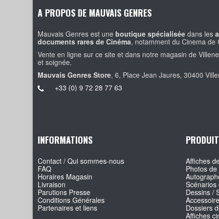
A PROPOS DE MAUVAIS GENRES
Mauvais Genres est une
boutique spécialisée
dans les
a
documents rares de Cinéma
, notamment du Cinema de 
Vente en ligne sur ce site et dans notre magasin de Villen
et soignée.
Mauvais Genres Store
, 6, Place Jean Jaures, 30400 Vill
+33 (0) 9 72 28 77 63
INFORMATIONS
PRODUIT
Contact / Qui sommes-nous
Affiches de
FAQ
Photos de 
Horaires Magasin
Autographe
Livraison
Scénarios 
Parutions Presse
Dessins / 
Conditions Générales
Accessoir
Partenaires et liens
Dossiers d
Affiches c