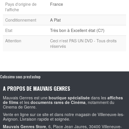
Pays d'origine de
France
l'affiche
Conditionnement
A Plat
Etat
Très bon à Excellent état (C7)
Attention
Ceci n'est PAS UN DVD - Tous droits
réservés
Colissimo sous prestashop
A PROPOS DE MAUVAIS GENRES
Mauvais Genres est une
boutique spécialisée
dans les
affiches
de films
et les
documents rares de Cinéma
, notamment du
Cinema de Genre.
Vente en ligne sur ce site et dans notre magasin de Villeneuve-les-
Avignon. Livraison rapide et soignée.
Mauvais Genres Store
, 6, Place Jean Jaures, 30400 Villeneuve-