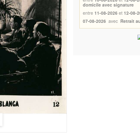
domicile avec signature
entre
11-08-2026
et
12-08-2
07-08-2026
avec
Retrait 