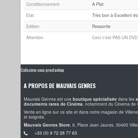
Conditionnement
A Plat
Etat
Très bon à Excellent ét
Edition
Ressortie
Attention
Ceci n'est PAS UN DVD 
Colissimo sous prestashop
A PROPOS DE MAUVAIS GENRES
Mauvais Genres est une
boutique spécialisée
dans les
a
documents rares de Cinéma
, notamment du Cinema de 
Vente en ligne sur ce site et dans notre magasin de Villen
et soignée.
Mauvais Genres Store
, 6, Place Jean Jaures, 30400 Vill
+33 (0) 9 72 28 77 63