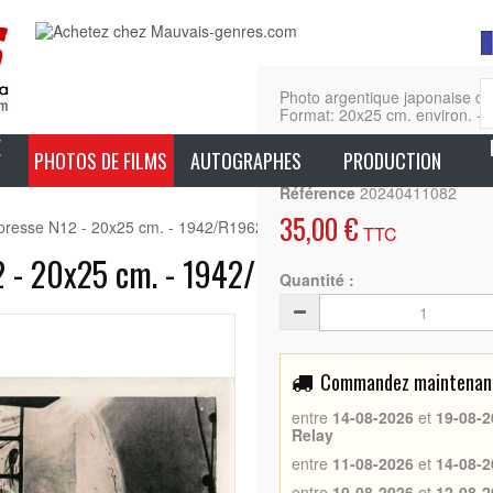
Photo argentique japonaise
Format: 20x25 cm. environ. - T
E
En sa
PHOTOS DE FILMS
AUTOGRAPHES
PRODUCTION
Référence
20240411082
35,00 €
esse N12 - 20x25 cm. - 1942/R1962 - Humphrey Bogart, Michael Cur
TTC
- 20x25 cm. - 1942/R1962 - Humphrey B
Quantité :
Commandez maintenant 
entre
14-08-2026
et
19-08-2
Relay
entre
11-08-2026
et
14-08-2
entre
10-08-2026
et
12-08-2