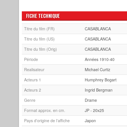
FICHE TECHNIQUE
Titre du film (FR)
CASABLANCA
Titre du film (US)
CASABLANCA
Titre du film (Orig)
CASABLANCA
Période
Années 1910-40
Realisateur
Michael Curtiz
Acteurs 1
Humphrey Bogart
Acteurs 2
Ingrid Bergman
Genre
Drame
Format approx. en cm.
JP - 20x25
Pays d'origine de l'affiche
Japon