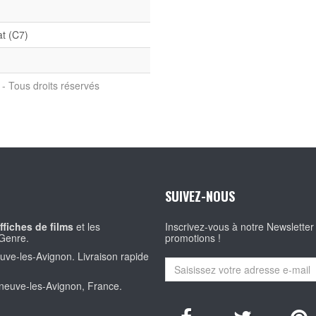
at (C7)
- Tous droits réservés
SUIVEZ-NOUS
ffiches de films
et les
Inscrivez-vous à notre Newsletter
Genre.
promotions !
euve-les-Avignon. Livraison rapide
eneuve-les-Avignon, France.