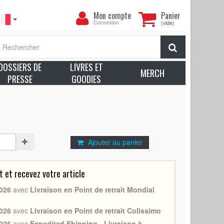
Mon
Mon compte
Panier
compte
Connexion
(vide)
 de CASABLANCA N12 (CASABLANCA - 1942/R1962) -
Rechercher
rès bon à Excellent état (C7) Punaises
DOSSIERS DE
LIVRES ET
voir plus sur l’état des produits
MERCH
PRESSE
GOODIES
tiz
ogart, Michael Curtiz
Ajouter au panier
et recevez votre article
026
avec
Livraison en Point de retrait Mondial
026
avec
Livraison en Point de retrait Colissimo
026
avec
Expedited Shipping - Livraison à