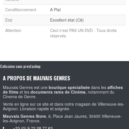
Conditionnement
A Plat
Etat
Excellent état (C8)
Attention
Ceci n'est PAS UN DVD - Tous droits
réservés
Colissimo sous prestashop
A PROPOS DE MAUVAIS GENRES
Mauvais Genres est une
boutique spécialisée
dans les
affiches
de films
et les
documents rares de Cinéma
, notamment du
Cinema de Genre.
Vente en ligne sur ce site et dans notre magasin de Villeneuve-les-
Avignon. Livraison rapide et soignée.
Mauvais Genres Store
, 6, Place Jean Jaures, 30400 Villeneuve-
les-Avignon, France.
+33 (0) 9 72 28 77 63