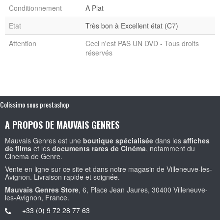
Conditionnement
A Plat
Etat
Très bon à Excellent état (C7)
Attention
Ceci n'est PAS UN DVD - Tous droits
réservés
Colissimo sous prestashop
A PROPOS DE MAUVAIS GENRES
Mauvais Genres est une
boutique spécialisée
dans les
affiches
de films
et les
documents rares de Cinéma
, notamment du
Cinema de Genre.
Vente en ligne sur ce site et dans notre magasin de Villeneuve-les-
Avignon. Livraison rapide et soignée.
Mauvais Genres Store
, 6, Place Jean Jaures, 30400 Villeneuve-
les-Avignon, France.
+33 (0) 9 72 28 77 63