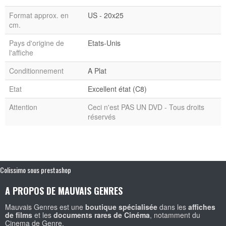
Format approx. en
US - 20x25
cm.
Pays d'origine de
Etats-Unis
l'affiche
Conditionnement
A Plat
Etat
Excellent état (C8)
Attention
Ceci n'est PAS UN DVD - Tous droits
réservés
Colissimo sous prestashop
A PROPOS DE MAUVAIS GENRES
Mauvais Genres est une
boutique spécialisée
dans les
affiches
de films
et les
documents rares de Cinéma
, notamment du
Cinema de Genre.