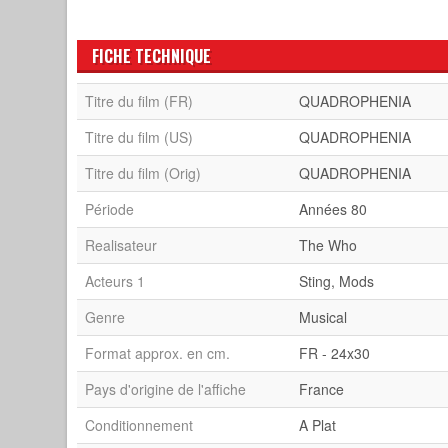
FICHE TECHNIQUE
Titre du film (FR)
QUADROPHENIA
Titre du film (US)
QUADROPHENIA
Titre du film (Orig)
QUADROPHENIA
Période
Années 80
Realisateur
The Who
Acteurs 1
Sting, Mods
Genre
Musical
Format approx. en cm.
FR - 24x30
Pays d'origine de l'affiche
France
Conditionnement
A Plat