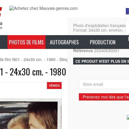
Photo d'exploitation franç
Format: 24x30 cm. environ. - T
E
En sa
PHOTOS DE FILMS
AUTOGRAPHES
PRODUCTION
Référence
20240530001
film N01 - 24x30 cm. - 1980 - Sting, Mods, The Who
CE PRODUIT N'EST PLUS EN
- 24x30 cm. - 1980 - Sting, Mods, The
VENDU
Prévenez moi dès que l'ar