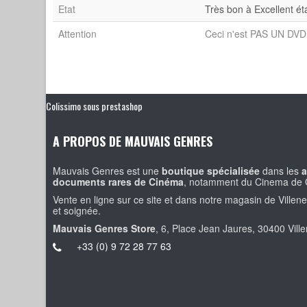
Etat
Très bon à Excellent ét
Attention
Ceci n'est PAS UN DVD 
Colissimo sous prestashop
A PROPOS DE MAUVAIS GENRES
Mauvais Genres est une
boutique spécialisée
dans les
a
documents rares de Cinéma
, notamment du Cinema de 
Vente en ligne sur ce site et dans notre magasin de Villen
et soignée.
Mauvais Genres Store
, 6, Place Jean Jaures, 30400 Vill
+33 (0) 9 72 28 77 63