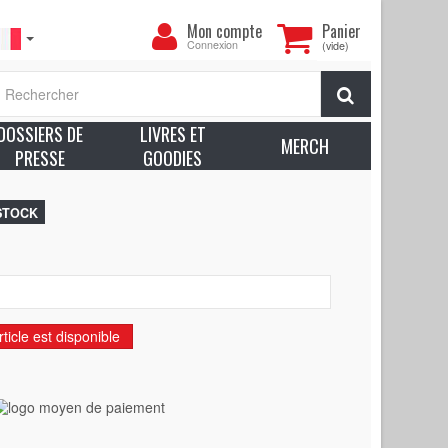
Mon
Mon compte
Panier
compte
Connexion
(vide)
aise de QUADROPHENIA N01 (QUADROPHENIA - 1980) -
Rechercher
rès bon à Excellent état (C7)
DOSSIERS DE
LIVRES ET
voir plus sur l’état des produits
MERCH
PRESSE
GOODIES
 STOCK
 Who
ticle est disponible