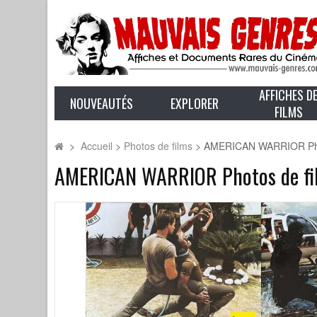
AFFICHES D
NOUVEAUTÉS
EXPLORER
FILMS
>
Accueil
>
Photos de films
>
AMERICAN WARRIOR Photos
AMERICAN WARRIOR Photos de film