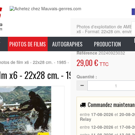
Photos d'exploitation de A
x6 - Format: 22x28 cm. environ
E
En sa
PHOTOS DE FILMS
AUTOGRAPHES
PRODUCTION
Référence
20240923032
29,00 €
 de film x6 - 22x28 cm. - 1985 - Michael Dudikoff, Sam Firstenber
TTC
 x6 - 22x28 cm. - 1985 - Michael Dudiko
Quantité :
Commandez maintenant 
entre
17-08-2026
et
20-08-2
Relay
entre
12-08-2026
et
17-08-2
entre
11-08-2026
et
13-08-2