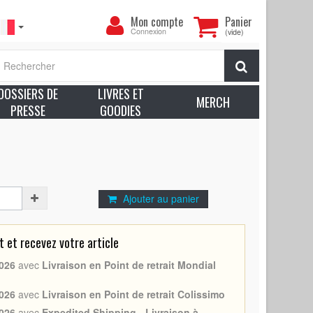
Mon
Mon compte
Panier
compte
Connexion
(vide)
MERICAN WARRIOR (AMERICAN NINJA - 1985 - France)
Rechercher
. - Très bon état (C6) Scotchs
DOSSIERS DE
LIVRES ET
voir plus sur l’état des produits
MERCH
PRESSE
GOODIES
g
ff, Sam Firstenberg
Ajouter au panier
et recevez votre article
026
avec
Livraison en Point de retrait Mondial
026
avec
Livraison en Point de retrait Colissimo
026
avec
Expedited Shipping - Livraison à