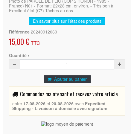
Photo de PAROLE DE FLIC (COP'S HONOR - 1985 -
France) N01 - Format: 22x28 cm. environ. - Très bon à
Excellent état (C7) Tâches au dos
En savoir plus sur l’état des produits
Référence
20240912060
15,00 €
TTC
Quantité :
Ajouter au panier
Commandez maintenant et recevez votre article
entre
17-08-2026
et
20-08-2026
avec
Expedited
Shipping - Livraison à domicile avec signature