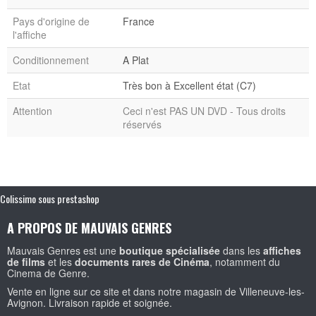
Pays d'origine de
France
l'affiche
Conditionnement
A Plat
Etat
Très bon à Excellent état (C7)
Attention
Ceci n'est PAS UN DVD - Tous droits
réservés
Colissimo sous prestashop
A PROPOS DE MAUVAIS GENRES
Mauvais Genres est une
boutique spécialisée
dans les
affiches
de films
et les
documents rares de Cinéma
, notamment du
Cinema de Genre.
Vente en ligne sur ce site et dans notre magasin de Villeneuve-les-
Avignon. Livraison rapide et soignée.