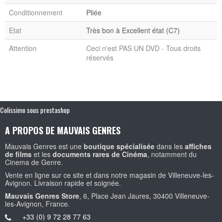
Conditionnement
Pliée
Etat
Très bon à Excellent état (C7)
Attention
Ceci n'est PAS UN DVD - Tous droits
réservés
Colissimo sous prestashop
A PROPOS DE MAUVAIS GENRES
Mauvais Genres est une
boutique spécialisée
dans les
affiches
de films
et les
documents rares de Cinéma
, notamment du
Cinema de Genre.
Vente en ligne sur ce site et dans notre magasin de Villeneuve-les-
Avignon. Livraison rapide et soignée.
Mauvais Genres Store
, 6, Place Jean Jaures, 30400 Villeneuve-
les-Avignon, France.
+33 (0) 9 72 28 77 63