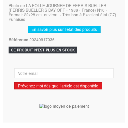
Photo de LA FOLLE JOURNEE DE FERRIS BUELLER
(FERRIS BUELLER'S DAY OFF - 1986 - France) N10 -
Format: 22x28 cm. environ. - Très bon à Excellent état (C7)
Punaises
En savoir plus sur l’état des produits
Référence
20240917036
CE PRODUIT N'EST PLUS EN STOCK
Prévenez moi dès que l'article est disponible