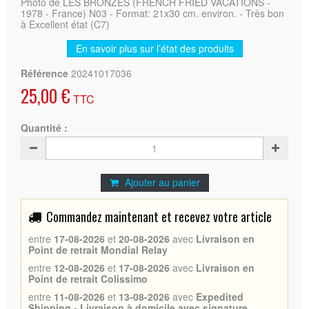
Photo de LES BRONZES (FRENCH FRIED VACATIONS -
1978 - France) N03 - Format: 21x30 cm. environ. - Très bon
à Excellent état (C7)
En savoir plus sur l’état des produits
Référence
20241017036
25,00 €
TTC
Quantité :
Ajouter au panier
Commandez maintenant et recevez votre article
entre
17-08-2026
et
20-08-2026
avec
Livraison en
Point de retrait Mondial Relay
entre
12-08-2026
et
17-08-2026
avec
Livraison en
Point de retrait Colissimo
entre
11-08-2026
et
13-08-2026
avec
Expedited
Shipping - Livraison à domicile avec signature