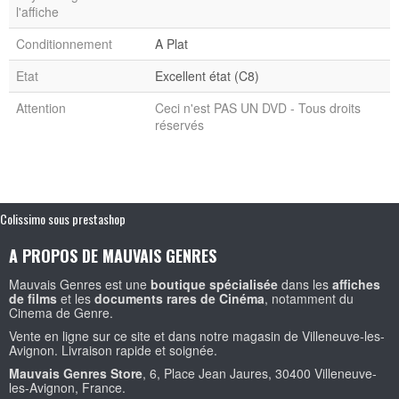
l'affiche
Conditionnement
A Plat
Etat
Excellent état (C8)
Attention
Ceci n'est PAS UN DVD - Tous droits
réservés
Colissimo sous prestashop
A PROPOS DE MAUVAIS GENRES
Mauvais Genres est une
boutique spécialisée
dans les
affiches
de films
et les
documents rares de Cinéma
, notamment du
Cinema de Genre.
Vente en ligne sur ce site et dans notre magasin de Villeneuve-les-
Avignon. Livraison rapide et soignée.
Mauvais Genres Store
, 6, Place Jean Jaures, 30400 Villeneuve-
les-Avignon, France.