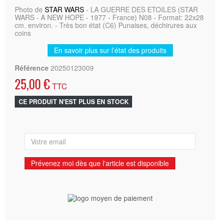
Photo de
STAR WARS
- LA GUERRE DES ETOILES (STAR
WARS - A NEW HOPE - 1977 - France) N08 - Format: 22x28
cm. environ. - Très bon état (C6) Punaises, déchirures aux
coins
En savoir plus sur l’état des produits
Référence
20250123009
25,00 €
TTC
CE PRODUIT N'EST PLUS EN STOCK
Prévenez moi dès que l'article est disponible