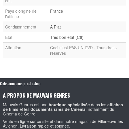
cm.
Pays d'origine de
France
l'affiche
Conditionnement
A Plat
Etat
Très bon état (C6)
Attention
Ceci n'est PAS UN DVD - Tous droits
réservés
Colissimo sous prestashop
A PROPOS DE MAUVAIS GENRES
Mauvais Genres est une
boutique spécialisée
dans les
affiches
de films
et les
documents rares de Cinéma
, notamment du
Cinema de Genre.
Vente en ligne sur ce site et dans notre magasin de Villeneuve-les-
Avignon. Livraison rapide et soignée.