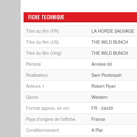
FICHE TECHNIQUE
Titre du film (FR)
LA HORDE SAUVAGE
Titre du film (US)
THE WILD BUNCH
Titre du film (Orig)
THE WILD BUNCH
Période
Années 60
Realisateur
Sam Peckinpah
Acteurs 1
Robert Ryan
Genre
Western
Format approx. en cm.
FR - 24x30
Pays d'origine de l'affiche
France
Conditionnement
A Plat