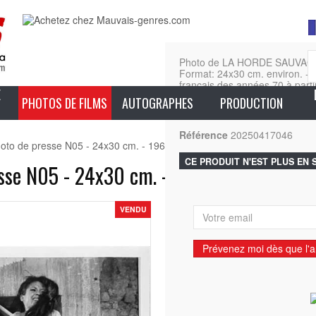
Photo de LA HORDE SAUVAGE
Format: 24x30 cm. environ. - Ex
français des années 70 à partir
E
PHOTOS DE FILMS
AUTOGRAPHES
PRODUCTION
En sa
Référence
20250417046
 de presse N05 - 24x30 cm. - 1969/R1970 - Sam Peckinpah, Rober
CE PRODUIT N'EST PLUS EN
se N05 - 24x30 cm. - 1969/R1970 - Sam
VENDU
Prévenez moi dès que l'ar