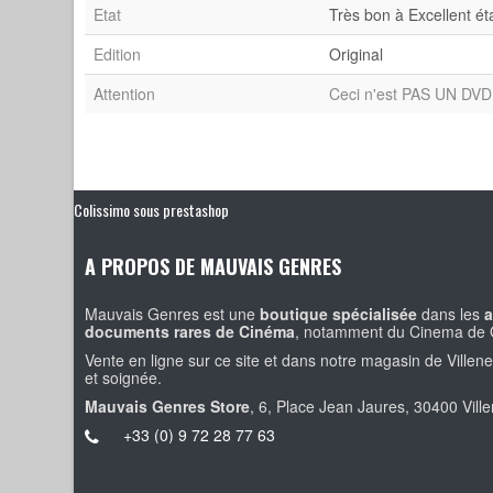
Etat
Très bon à Excellent ét
Edition
Original
Attention
Ceci n'est PAS UN DVD 
Colissimo sous prestashop
A PROPOS DE MAUVAIS GENRES
Mauvais Genres est une
boutique spécialisée
dans les
a
documents rares de Cinéma
, notamment du Cinema de 
Vente en ligne sur ce site et dans notre magasin de Villen
et soignée.
Mauvais Genres Store
, 6, Place Jean Jaures, 30400 Vill
+33 (0) 9 72 28 77 63