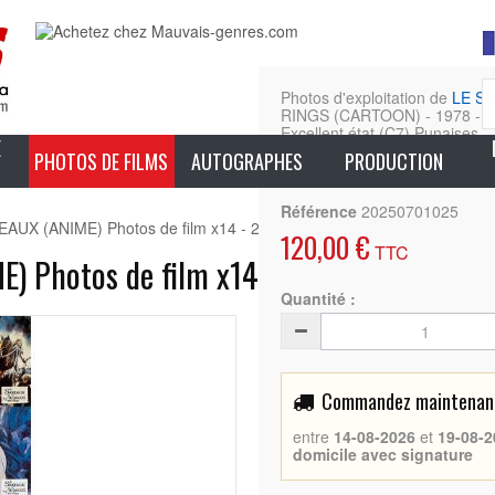
Photos d'exploitation de
LE S
RINGS (CARTOON) - 1978 - Fra
Excellent état (C7) Punaises
E
PHOTOS DE FILMS
AUTOGRAPHES
PRODUCTION
En sa
Référence
20250701025
X (ANIME) Photos de film x14 - 22x28 cm. - 1978 - Ralph Bakshi, 
120,00 €
TTC
 Photos de film x14 - 22x28 cm. - 1978 
Quantité :
Commandez maintenant 
entre
14-08-2026
et
19-08-2
domicile avec signature