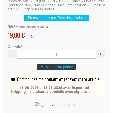
Photo de MISSION (MISSION - 1986 - France - Roland Joffé,
Robert de Niro) N02 - Format: 30x40 cm. environ. - Excellent
état (C8) Légère usure bords
En savoir plus sur l’état des produits
Référence
20250723014
19,00 €
TTC
Quantité :
Ajouter au panier
Commandez maintenant et recevez votre article
entre
13-08-2026
et
18-08-2026
avec
Expedited
Shipping - Livraison à domicile avec signature