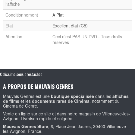
l'affiche
Conditionnement
A Plat
Etat
Excellent état (C8)
Attention
Ceci n'est PAS UN DVD - Tous droits
réservés
Colissimo sous prestashop
A PROPOS DE MAUVAIS GENRES
Mauvais Genres est une
boutique spécialisée
dans les
affiches
de films
et les
documents rares de Cinéma
, notamment du
Cinema de Genre.
Vente en ligne sur ce site et dans notre magasin de Villeneuve-les-
Avignon. Livraison rapide et soignée.
Mauvais Genres Store
, 6, Place Jean Jaures, 30400 Villeneuve-
les-Avignon, France.