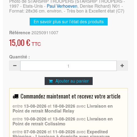
Photo de STARSHIP TROOPERS (STARSHIP TROOPERS -
1997 - Etats-Unis -
Paul Verhoeven
, Denise Richard) N01 -
Format: 28x36 cm. environ. - Très bon à Excellent état (C7)
En savoir plus sur l’état des produits
Référence
20250911007
15,00 €
TTC
Quantité :
Ajouter au panier
Commandez maintenant et recevez votre article
entre
13-08-2026
et
18-08-2026
avec
Livraison en
Point de retrait Mondial Relay
entre
10-08-2026
et
13-08-2026
avec
Livraison en
Point de retrait Colissimo
entre
07-08-2026
et
11-08-2026
avec
Expedited
Shipping - Livraison à domicile avec signature