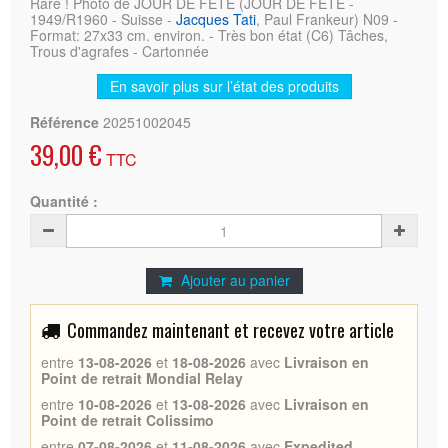
Rare ! Photo de JOUR DE FETE (JOUR DE FETE -
1949/R1960 - Suisse -
Jacques Tati
, Paul Frankeur) N09 -
Format: 27x33 cm. environ. - Très bon état (C6) Tâches,
Trous d'agrafes - Cartonnée
En savoir plus sur l’état des produits
Référence
20251002045
39,00 €
TTC
Quantité :
Ajouter au panier
Commandez maintenant et recevez votre article
entre
13-08-2026
et
18-08-2026
avec
Livraison en
Point de retrait Mondial Relay
entre
10-08-2026
et
13-08-2026
avec
Livraison en
Point de retrait Colissimo
entre
07-08-2026
et
11-08-2026
avec
Expedited