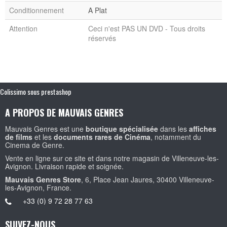
Conditionnement
A Plat
Attention
Ceci n'est PAS UN DVD - Tous droits
réservés
Colissimo sous prestashop
A PROPOS DE MAUVAIS GENRES
Mauvais Genres est une
boutique spécialisée
dans les
affiches
de films
et les
documents rares de Cinéma
, notamment du
Cinema de Genre.
Vente en ligne sur ce site et dans notre magasin de Villeneuve-les-
Avignon. Livraison rapide et soignée.
Mauvais Genres Store
, 6, Place Jean Jaures, 30400 Villeneuve-
les-Avignon, France.
+33 (0) 9 72 28 77 63
SUIVEZ-NOUS