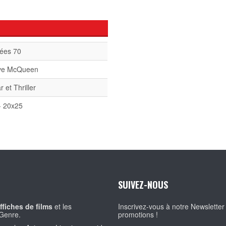
ées 70
ve McQueen
r et Thriller
- 20x25
SUIVEZ-NOUS
ffiches de films
et les
Inscrivez-vous à notre Newsletter
Genre.
promotions !