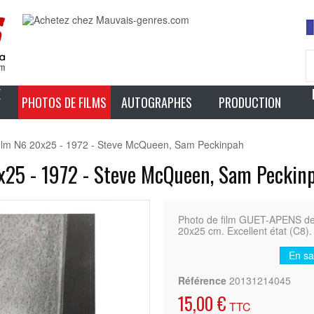
E
PHOTOS DE FILMS
AUTOGRAPHES
PRODUCTION
lm N6 20x25 - 1972 - Steve McQueen, Sam Peckinpah
25 - 1972 - Steve McQueen, Sam Peckin
Photo de film GUET-APENS d
20x25 cm. Excellent état (C8).
En sa
Référence
20131214045
15,00 €
TTC