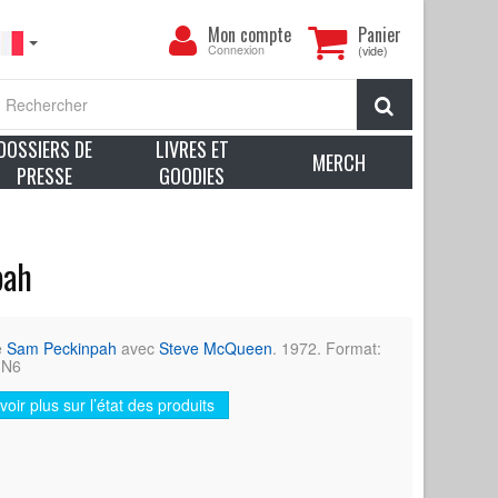
Mon
Mon compte
Panier
compte
Connexion
(vide)
Rechercher
DOSSIERS DE
LIVRES ET
MERCH
PRESSE
GOODIES
pah
e
Sam Peckinpah
avec
Steve McQueen
. 1972. Format:
 N6
voir plus sur l’état des produits