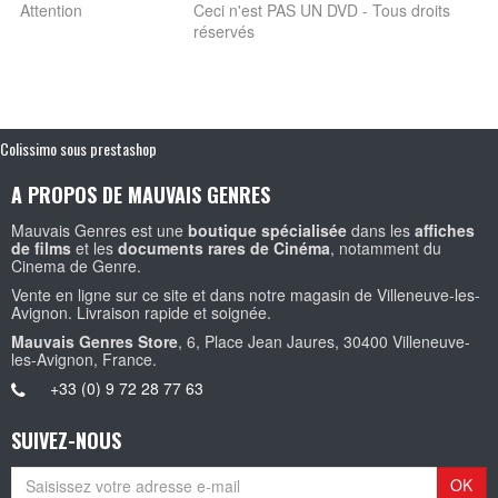
Attention
Ceci n'est PAS UN DVD - Tous droits
réservés
Colissimo sous prestashop
A PROPOS DE MAUVAIS GENRES
Mauvais Genres est une
boutique spécialisée
dans les
affiches
de films
et les
documents rares de Cinéma
, notamment du
Cinema de Genre.
Vente en ligne sur ce site et dans notre magasin de Villeneuve-les-
Avignon. Livraison rapide et soignée.
Mauvais Genres Store
, 6, Place Jean Jaures, 30400 Villeneuve-
les-Avignon, France.
+33 (0) 9 72 28 77 63
SUIVEZ-NOUS
OK