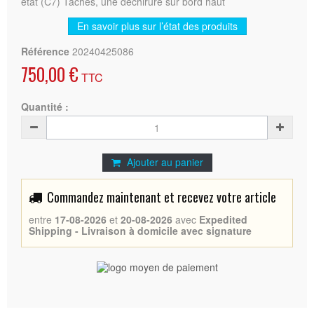
état (C7) Tâches, une déchirure sur bord haut
En savoir plus sur l’état des produits
Référence
20240425086
750,00 €
TTC
Quantité :
Ajouter au panier
Commandez maintenant et recevez votre article
entre
17-08-2026
et
20-08-2026
avec
Expedited
Shipping - Livraison à domicile avec signature