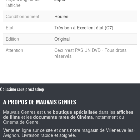
l'affiche
Conditionnement
Roulée
Etat
Très bon à Excellent état (C7)
Edition
Original
Attention
Ceci n'est PAS UN DVD - Tous droits
réservés
Colissimo sous prestashop
A PROPOS DE MAUVAIS GENRES
Mauvais Genres est une
boutique spécialisée
dans les
affiches
de films
et les
documents rares de Cinéma
, notamment du
Cinema de Genre.
Vente en ligne sur ce site et dans notre magasin de Villeneuve-les-
Avignon. Livraison rapide et soignée.