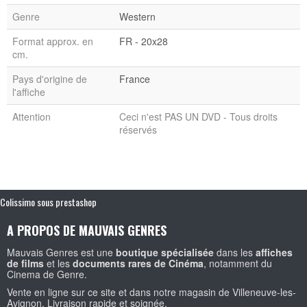
Genre
Western
Format approx. en
FR - 20x28
cm.
Pays d'origine de
France
l'affiche
Attention
Ceci n'est PAS UN DVD - Tous droits
réservés
Colissimo sous prestashop
A PROPOS DE MAUVAIS GENRES
Mauvais Genres est une
boutique spécialisée
dans les
affiches
de films
et les
documents rares de Cinéma
, notamment du
Cinema de Genre.
Vente en ligne sur ce site et dans notre magasin de Villeneuve-les-
Avignon. Livraison rapide et soignée.