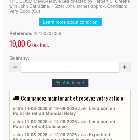
THE COSMIC MAN Movie Still directed by Herbert S. Greene
with John Carradine. - Size: 8X10 inches approx. Condition:
Very Good (C6)
Learn more about condition
Reference:
20150707059
19,00 €
tax incl.
Quantity:
Add to cart
Commandez maintenant et recevez votre article
entre
14-08-2026
et
19-08-2026
avec
Livraison en
Point de retrait Mondial Relay
entre
11-08-2026
et
14-08-2026
avec
Livraison en
Point de retrait Colissimo
entre
10-08-2026
et
12-08-2026
avec
Expedited
Shipping - Livraison à domicile avec signature