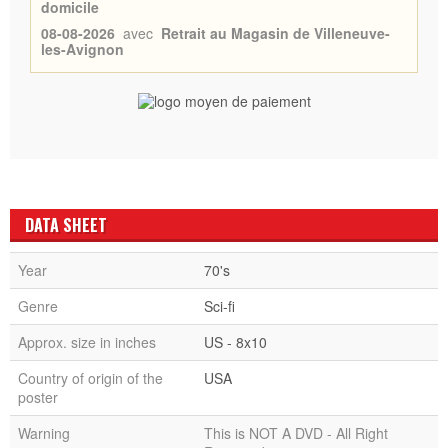
domicile
08-08-2026
avec
Retrait au Magasin de Villeneuve-
les-Avignon
DATA SHEET
Year
70's
Genre
Sci-fi
Approx. size in inches
US - 8x10
Country of origin of the
USA
poster
Warning
This is NOT A DVD - All Right