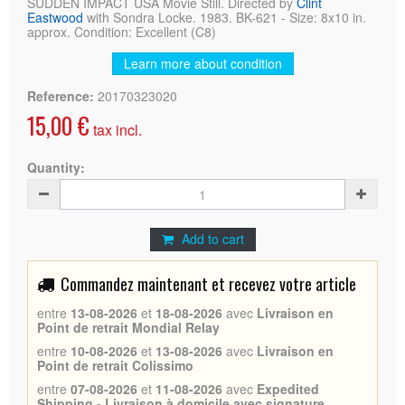
SUDDEN IMPACT USA Movie Still. Directed by
Clint
Eastwood
with Sondra Locke. 1983. BK-621 - Size: 8x10 in.
approx. Condition: Excellent (C8)
Learn more about condition
Reference:
20170323020
15,00 €
tax incl.
Quantity:
Add to cart
Commandez maintenant et recevez votre article
entre
13-08-2026
et
18-08-2026
avec
Livraison en
Point de retrait Mondial Relay
entre
10-08-2026
et
13-08-2026
avec
Livraison en
Point de retrait Colissimo
entre
07-08-2026
et
11-08-2026
avec
Expedited
Shipping - Livraison à domicile avec signature