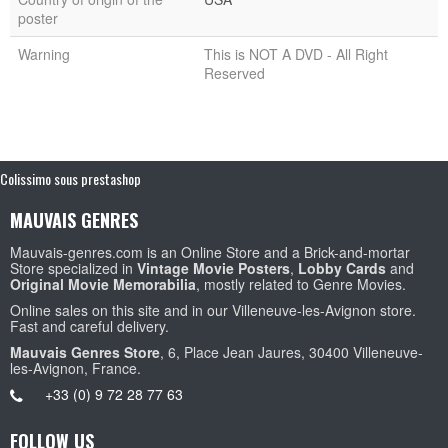
poster
Warning
This is NOT A DVD - All Right
Reserved
Colissimo sous prestashop
MAUVAIS GENRES
Mauvais-genres.com is an Online Store and a Brick-and-mortar
Store specialized in
Vintage Movie Posters
,
Lobby Cards
and
Original Movie Memorabilia
, mostly related to Genre Movies.
Online sales on this site and in our Villeneuve-les-Avignon store.
Fast and careful delivery.
Mauvais Genres Store
, 6, Place Jean Jaures, 30400 Villeneuve-
les-Avignon, France.
+33 (0) 9 72 28 77 63
FOLLOW US