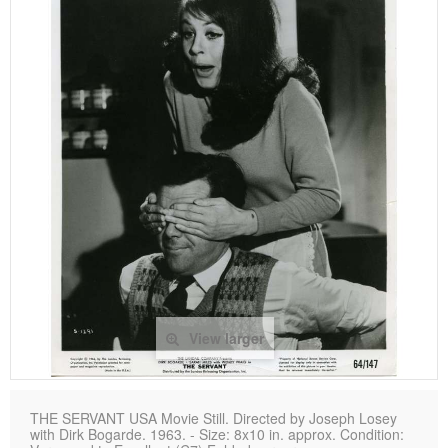
View larger
THE SERVANT USA Movie Still. Directed by Joseph Losey
with Dirk Bogarde. 1963. - Size: 8x10 in. approx. Condition: