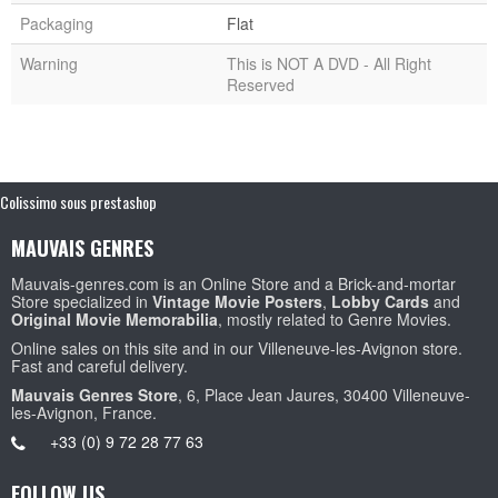
Packaging
Flat
Warning
This is NOT A DVD - All Right
Reserved
Colissimo sous prestashop
MAUVAIS GENRES
Mauvais-genres.com is an Online Store and a Brick-and-mortar
Store specialized in
Vintage Movie Posters
,
Lobby Cards
and
Original Movie Memorabilia
, mostly related to Genre Movies.
Online sales on this site and in our Villeneuve-les-Avignon store.
Fast and careful delivery.
Mauvais Genres Store
, 6, Place Jean Jaures, 30400 Villeneuve-
les-Avignon, France.
+33 (0) 9 72 28 77 63
FOLLOW US