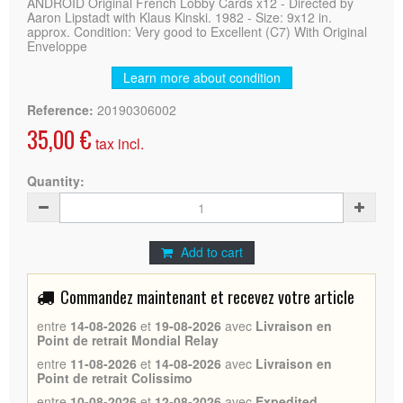
ANDROID Original French Lobby Cards x12 - Directed by
Aaron Lipstadt with Klaus Kinski. 1982 - Size: 9x12 in.
approx. Condition: Very good to Excellent (C7) With Original
Enveloppe
Learn more about condition
Reference:
20190306002
35,00 €
tax incl.
Quantity:
Add to cart
Commandez maintenant et recevez votre article
entre
14-08-2026
et
19-08-2026
avec
Livraison en
Point de retrait Mondial Relay
entre
11-08-2026
et
14-08-2026
avec
Livraison en
Point de retrait Colissimo
entre
10-08-2026
et
12-08-2026
avec
Expedited