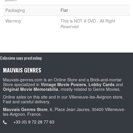
Packaging
Flat
Warning
This is NOT A DVD - All Right
Reserved
Colissimo sous prestashop
MAUVAIS GENRES
Mauvais-genres.com is an Online Store and a Brick-and-mortar
Store specialized in
Vintage Movie Posters
,
Lobby Cards
and
Original Movie Memorabilia
, mostly related to Genre Movies.
Online sales on this site and in our Villeneuve-les-Avignon store.
Fast and careful delivery.
Mauvais Genres Store
, 6, Place Jean Jaures, 30400 Villeneuve-
les-Avignon, France.
+33 (0) 9 72 28 77 63