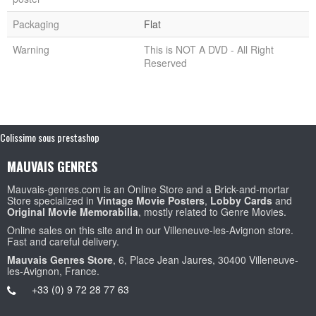
Packaging
Flat
Warning
This is NOT A DVD - All Right
Reserved
Colissimo sous prestashop
MAUVAIS GENRES
Mauvais-genres.com is an Online Store and a Brick-and-mortar
Store specialized in
Vintage Movie Posters
,
Lobby Cards
and
Original Movie Memorabilia
, mostly related to Genre Movies.
Online sales on this site and in our Villeneuve-les-Avignon store.
Fast and careful delivery.
Mauvais Genres Store
, 6, Place Jean Jaures, 30400 Villeneuve-
les-Avignon, France.
+33 (0) 9 72 28 77 63