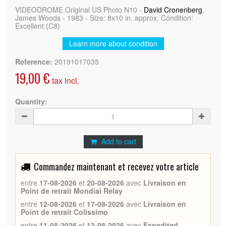
VIDEODROME Original US Photo N10 -
David Cronenberg
,
James Woods - 1983 - Size: 8x10 in. approx. Condition:
Excellent (C8)
Learn more about condition
Reference:
20191017035
19,00 €
tax incl.
Quantity:
Add to cart
Commandez maintenant et recevez votre article
entre
17-08-2026
et
20-08-2026
avec
Livraison en
Point de retrait Mondial Relay
entre
12-08-2026
et
17-08-2026
avec
Livraison en
Point de retrait Colissimo
entre
11-08-2026
et
13-08-2026
avec
Expedited