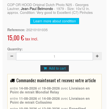
COP OR HOOD Original Dutch Photo N25 - Georges
Lautner,
Jean-Paul Belmondo
- 1979 - Size: 10x12 in.
approx. Condition: Very good to Excellent (C7) Pinholes
Learn more about condition
Reference:
20210101035
15,00 €
tax incl.
Quantity:
Add to cart
Commandez maintenant et recevez votre article
entre
14-08-2026
et
19-08-2026
avec
Livraison en
Point de retrait Mondial Relay
entre
11-08-2026
et
14-08-2026
avec
Livraison en
Point de retrait Colissimo
entre
10-08-2026
et
12-08-2026
avec
Expedited