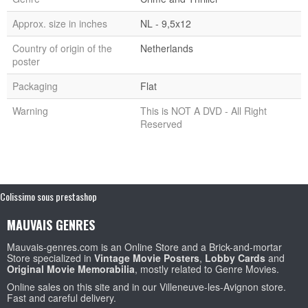
Approx. size in inches
NL - 9,5x12
Country of origin of the
Netherlands
poster
Packaging
Flat
Warning
This is NOT A DVD - All Right
Reserved
Colissimo sous prestashop
MAUVAIS GENRES
Mauvais-genres.com is an Online Store and a Brick-and-mortar
Store specialized in
Vintage Movie Posters
,
Lobby Cards
and
Original Movie Memorabilia
, mostly related to Genre Movies.
Online sales on this site and in our Villeneuve-les-Avignon store.
Fast and careful delivery.