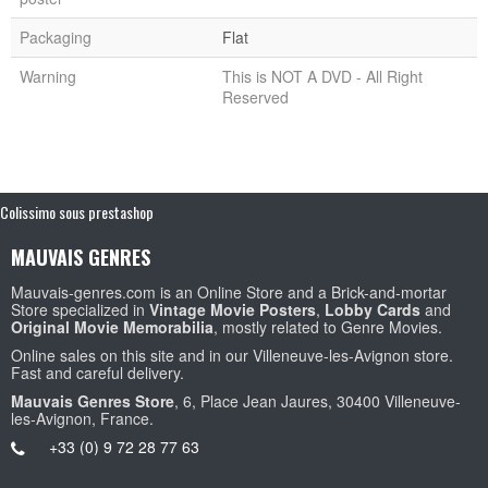
Packaging
Flat
Warning
This is NOT A DVD - All Right
Reserved
Colissimo sous prestashop
MAUVAIS GENRES
Mauvais-genres.com is an Online Store and a Brick-and-mortar
Store specialized in
Vintage Movie Posters
,
Lobby Cards
and
Original Movie Memorabilia
, mostly related to Genre Movies.
Online sales on this site and in our Villeneuve-les-Avignon store.
Fast and careful delivery.
Mauvais Genres Store
, 6, Place Jean Jaures, 30400 Villeneuve-
les-Avignon, France.
+33 (0) 9 72 28 77 63