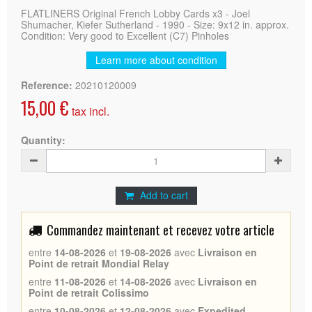
FLATLINERS Original French Lobby Cards x3 - Joel
Shumacher, Kiefer Sutherland - 1990 - Size: 9x12 in. approx.
Condition: Very good to Excellent (C7) Pinholes
Learn more about condition
Reference:
20210120009
15,00 €
tax incl.
Quantity:
Add to cart
Commandez maintenant et recevez votre article
entre
14-08-2026
et
19-08-2026
avec
Livraison en
Point de retrait Mondial Relay
entre
11-08-2026
et
14-08-2026
avec
Livraison en
Point de retrait Colissimo
entre
10-08-2026
et
12-08-2026
avec
Expedited