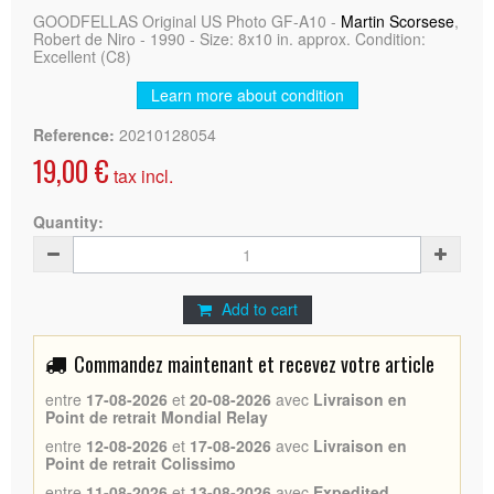
GOODFELLAS Original US Photo GF-A10 -
Martin Scorsese
,
Robert de Niro - 1990 - Size: 8x10 in. approx. Condition:
Excellent (C8)
Learn more about condition
Reference:
20210128054
19,00 €
tax incl.
Quantity:
Add to cart
Commandez maintenant et recevez votre article
entre
17-08-2026
et
20-08-2026
avec
Livraison en
Point de retrait Mondial Relay
entre
12-08-2026
et
17-08-2026
avec
Livraison en
Point de retrait Colissimo
entre
11-08-2026
et
13-08-2026
avec
Expedited