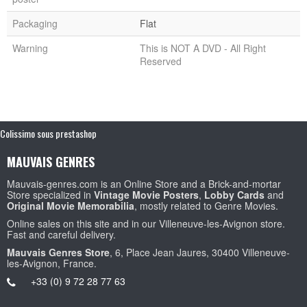
Packaging
Flat
Warning
This is NOT A DVD - All Right
Reserved
Colissimo sous prestashop
MAUVAIS GENRES
Mauvais-genres.com is an Online Store and a Brick-and-mortar
Store specialized in
Vintage Movie Posters
,
Lobby Cards
and
Original Movie Memorabilia
, mostly related to Genre Movies.
Online sales on this site and in our Villeneuve-les-Avignon store.
Fast and careful delivery.
Mauvais Genres Store
, 6, Place Jean Jaures, 30400 Villeneuve-
les-Avignon, France.
+33 (0) 9 72 28 77 63